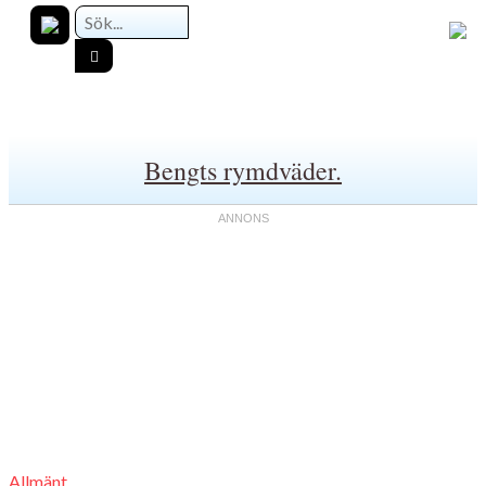
Bengts rymdväder.
Allmänt