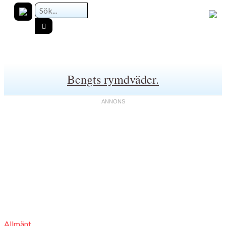
Bengts rymdväder.
Allmänt