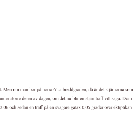
sett. Men om man bor på norra 61:a breddgraden, då är det stjärnorna som
er större delen av dagen, om det nu blir en stjärnträff vill säga. Dom st
12:06 och sedan en träff på en svagare galax 0,05 grader över ekliptikan 