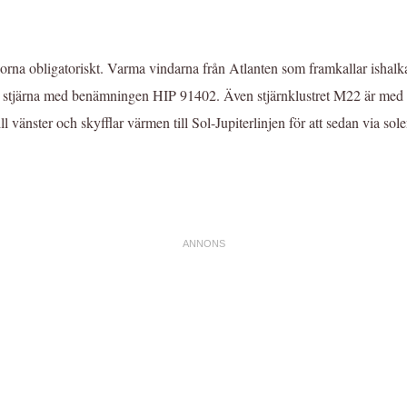
orna obligatoriskt. Varma vindarna från Atlanten som framkallar ishalka
en stjärna med benämningen HIP 91402. Även stjärnklustret M22 är med so
 vänster och skyfflar värmen till Sol-Jupiterlinjen för att sedan via sol