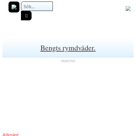
Bengts rymdväder.
Allmänt