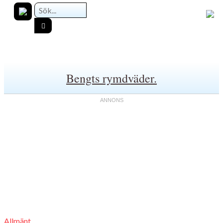
Bengts rymdväder.
Allmänt