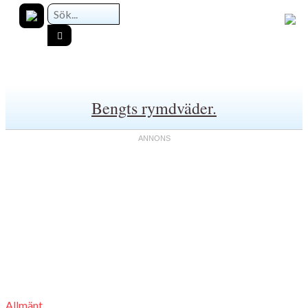
Bengts rymdväder.
Allmänt