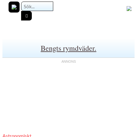
Bengts rymdväder.
Astronomiskt