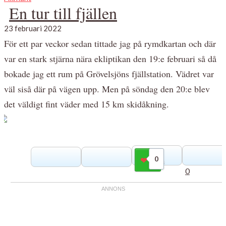
En tur till fjällen
23 februari 2022
För ett par veckor sedan tittade jag på rymdkartan och där
var en stark stjärna nära ekliptikan den 19:e februari så då
bokade jag ett rum på Grövelsjöns fjällstation. Vädret var
väl siså där på vägen upp. Men på söndag den 20:e blev
det väldigt fint väder med 15 km skidåkning.
0
Gilla
0