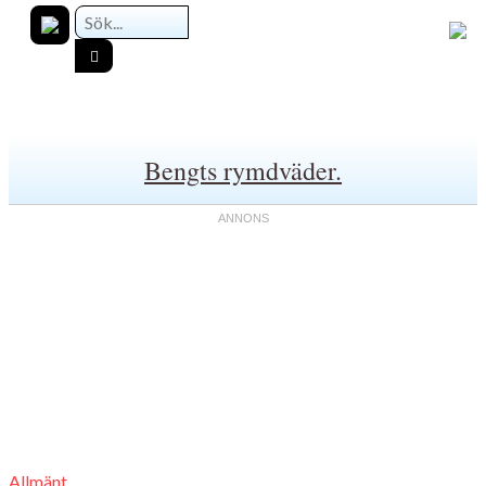
Bengts rymdväder.
Allmänt