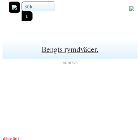
Bengts rymdväder.
Allmänt