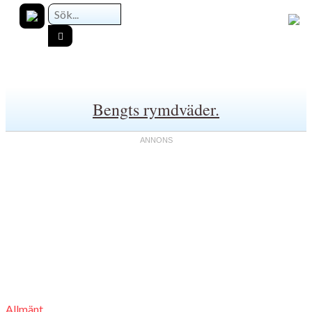
Bengts rymdväder.
Allmänt