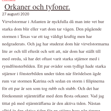
Orkaner och tyfoner.
27 augusti 2020
Virvelstormar i Atlanten är nyckfulla då man inte vet hur
starka dom blir eller vart dom tar vägen. Den pågående
stormen i Texas var ett tag väldigt kraftig men har
nedgraderats. Och jag har studerat dom här virvelstormarna
lite av och till efteråt och sett att, när dom har ställt till
med oreda, så har det oftast varit starka stjärnor med i
rymdfönsterbilden. Ett par oväder som tydligt hade starka
stjärnor i fönsterbilden under tiden när förödelsen ägde
rum var stormen Katrina och sedan en storm i filipinerna
för ett par år sen som tog rubb och stubb. Och det har
förekommit stjärnträffar med dem flesta orkaner. Vad jag
tittat på med stjärnträffarna är den aktiva tiden. Nästan
alltid är den aktiva tiden för en stjärna bara nån timme,