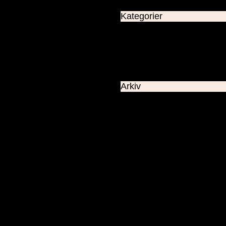
Kategorier
Allmänt
Astronomiskt
Utsikter
dagens väder
Arkiv
Maj 2026
Maj 2024
Januari 2024
December 2023
November 2023
Oktober 2023
September 2023
Augusti 2023
Juli 2023
Juni 2023
Maj 2023
April 2023
Mars 2023
Februari 2023
Januari 2023
November 2022
Oktober 2022
September 2022
Augusti 2022
Juli 2022
Juni 2022
Maj 2022