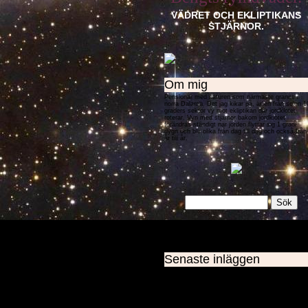
VÄDRET OCH EKLIPTIKANS
STJÄRNOR.
Om mig
Pensionär med naturen som närmaste granne i
norra Dalarna. Det jag kikar på, är en från solen 1
graders sektor vy mot ekliptikan där jordklotet
roterar. Vyn med stjärnor bakom jordklotet
förändras ständigt när jorden flyttar sig 1 grad/
dygn och blir olika från dag till dag och också från
år till år.
Senaste inläggen
Energi inducerar kyla.