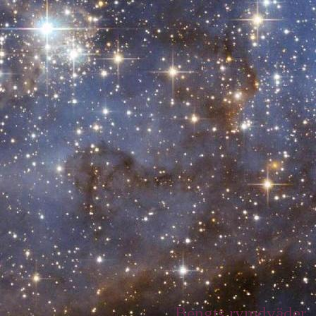
Bengts rymdväder.