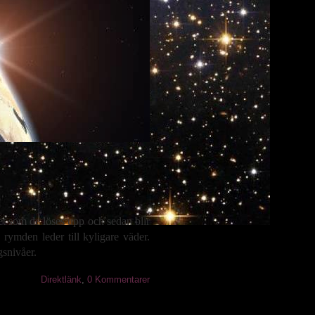
et som de löses upp och sedan blir
n rymden leder till kyligare väder.
gsnivåer.
Direktlänk
,
0 Kommentarer