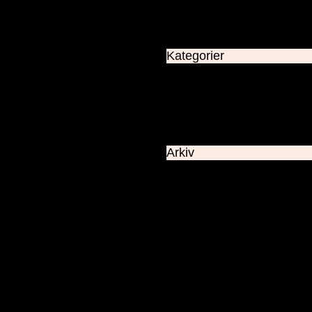
Kategorier
Allmänt
Astronomiskt
Utsikter
dagens väder
Arkiv
Maj 2026
Maj 2024
Januari 2024
December 2023
November 2023
Oktober 2023
September 2023
Augusti 2023
Juli 2023
Juni 2023
Maj 2023
April 2023
Mars 2023
Februari 2023
Januari 2023
November 2022
Oktober 2022
September 2022