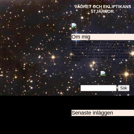
VÄDRET OCH EKLIPTIKANS
STJÄRNOR.
Om mig
Pensionär med naturen som närmaste granne i
norra Dalarna. Det jag kikar på, är en från solen 1
graders sektor vy mot ekliptikan där jordklotet
roterar. Vyn med stjärnor bakom jordklotet
förändras ständigt när jorden flyttar sig 1 grad/
dygn och blir olika från dag till dag och också från
år till år.
Senaste inläggen
Högtryck i början av februari.
Galaxljuset kommer tillbaka.
Skogsklimat
Solens och jordens rörelsemönster.
Rekordblåsväder.