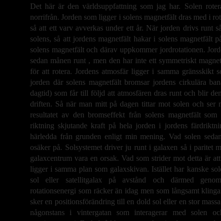
Det här är den världsuppfattning som jag har. Solen rote
norrifrån. Jorden som ligger i solens magnetfält dras med i r
så att ett varv avverkas under ett år. När jorden drivs runt 
solens, så att jordens magnetfält hakar i solens magnetfält p
solens magnetfält och därav uppkommer jordrotationen. Jorde
sedan månen runt , men den har inte ett symmetriskt magnetfäl
för att rotera. Jordens atmosfär ligger i samma gränsskikt
jorden där solens magnetfält bromsar jordens cirkulära ban
dagtid) som får till följd att atmosfären dras runt och blir d
driften. Så när man mitt på dagen tittar mot solen och ser 
resultatet av den bromseffekt från solens magnetfält som 
riktning skjutande kraft på hela jorden i jordens färdrikt
härledda från grunden enligt min mening. Vad solen sedan f
osäker på. Solsystemet driver ju runt i galaxen så i parite
galaxcentrum vara en orsak. Vad som strider mot detta är att 
ligger i samma plan som galaxskivan. Istället har kanske so
sol eller satellitgalax på avstånd och därmed genom m
rotationsenergi som räcker än idag men som långsamt klingar a
sker en positionsförändring till en dold sol eller en stor mass
någonstans i vintergatan som interagerar med solen o