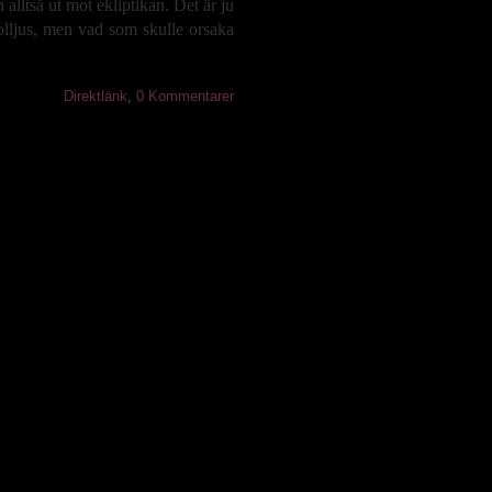
 alltså ut mot ekliptikan. Det är ju
solljus, men vad som skulle orsaka
Direktlänk
,
0 Kommentarer