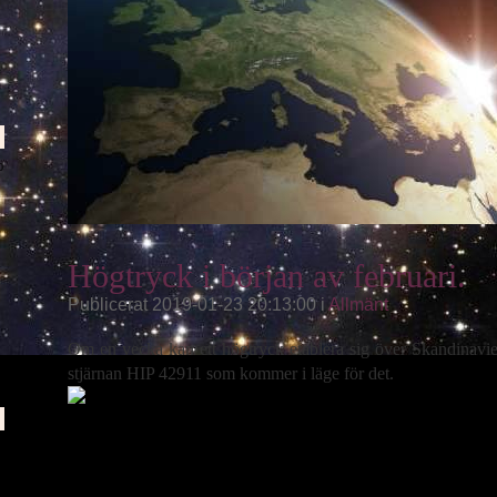
0
Högtryck i början av februari.
Publicerat 2019-01-23 20:13:00 i
Allmänt
Om en vecka kan ett högtryck etablera sig över Skandinavien
stjärnan HIP 42911 som kommer i läge för det.