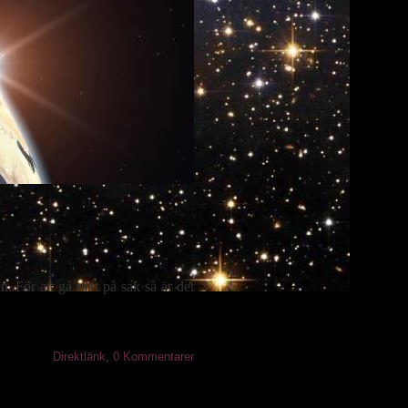
. För att gå rakt på sak så är det
Direktlänk
,
0 Kommentarer