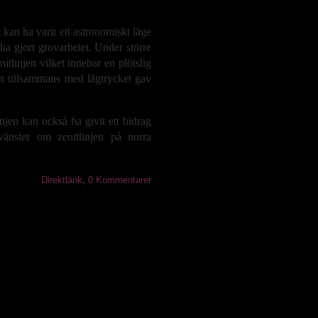
 kan ha varit ett astronomiskt läge
a gjort grovarbetet. Under större
itlinjen vilket innebar en plötslig
 tillsammans med lågtrycket gav
injen kan också ha givit ett bidrag
vänster om zenitlinjen på norra
Direktlänk
,
0 Kommentarer