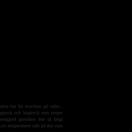
tion har för inverkan på väder ,
lågtryck och högtryck som sveper
onstgjord grusöken inte så långt
 t.ex temperaturer mitt på den ytan