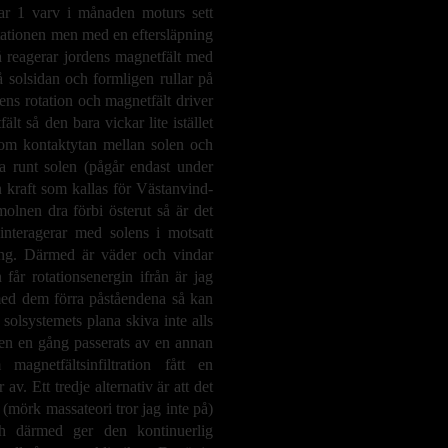
rar 1 varv i månaden moturs sett
otationen men med en eftersläpning
så reagerar jordens magnetfält med
å solsidan och formligen rullar på
ns rotation och magnetfält driver
t så den bara vickar lite istället
 som kontaktytan mellan solen och
a runt solen (pågår endast under
en kraft som kallas för Västanvind-
molnen dra förbi österut så är det
interagerar med solens i motsatt
ning. Därmed är väder och vindar
år rotationsenergin ifrån är jag
t med dem förra påståendena så kan
solsystemets plana skiva inte alls
len en gång passerats av en annan
agnetfältsinfiltration fått en
v. Ett tredje alternativ är att det
a (mörk massateori tror jag inte på)
ch därmed ger den kontinuerlig