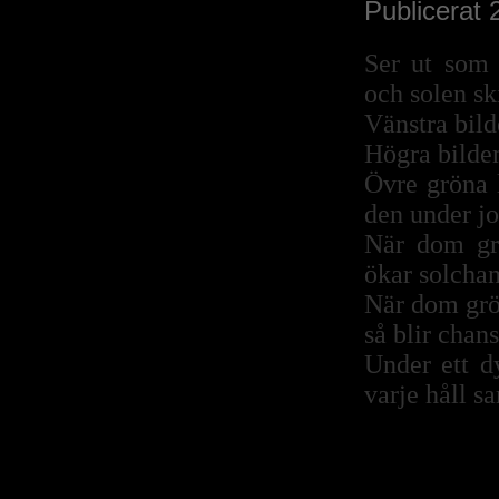
Publicerat 
Ser ut som
och solen sk
Vänstra bild
Högra bilden
Övre gröna l
den under jo
När dom gr
ökar solcha
När dom grö
så blir chan
Under ett d
varje håll s