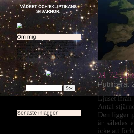
VÄDRET OCH EKLIPTIKANS
STJÄRNOR.
Om mig
Pensionär med naturen som närmaste granne i
norra Dalarna. Det jag kikar på, är en från solen 10
graders sektor vy mot ekliptikan där jordklotet
roterar. Vyn med stjärnor bakom jordklotet
förändras ständigt när jorden flyttar sig 1 grad/
dygn och blir olika från dag till dag och också från
år till år.
M 72 Lite
Publicerat 
Ljuset ifrån 
Antal stjärn
Senaste inläggen
Den ligger p
M 72 Lite data
är således 
Varmare nästa vecka
Regnig period
icke att förb
Skurar och sol
Solen är vädrets motor