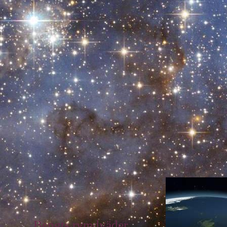
Bengts rymdväder.