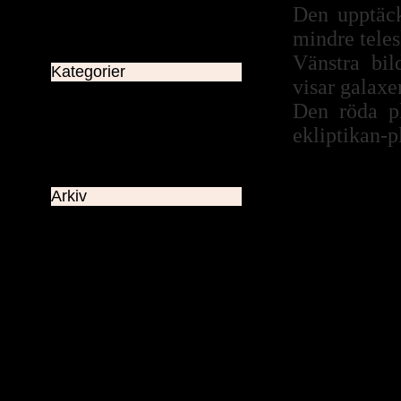
Den upptäck
mindre tele
Vänstra bil
Kategorier
visar galaxe
Allmänt
Astronomiskt
Den röda p
Utsikter
dagens väder
ekliptikan-p
Arkiv
Maj 2026
Maj 2024
Januari 2024
December 2023
November 2023
Oktober 2023
September 2023
Augusti 2023
Juli 2023
Juni 2023
Maj 2023
April 2023
Mars 2023
Februari 2023
Januari 2023
November 2022
Oktober 2022
September 2022