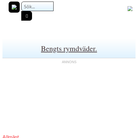
Bengts rymdväder.
Allmänt