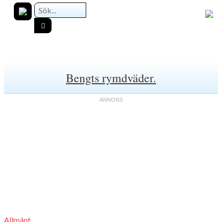
Bengts rymdväder.
Allmänt