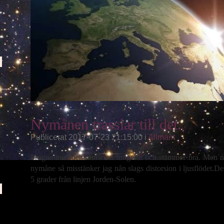
0
Nymånen trasslar till det.
Publicerat 2017-07-23 21:15:00 i
Allmänt
Programmet och teorierna fungerar och stämmer bra. Men n
nymåne så misstänker jag nån slags distorsion i ljusflödet.De
5 grader från linjen Jorden-Solen.