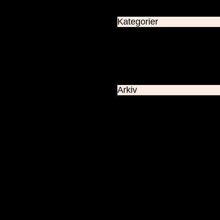
Kategorier
Allmänt
Astronomiskt
Utsikter
dagens väder
Arkiv
Maj 2026
Maj 2024
Januari 2024
December 2023
November 2023
Oktober 2023
September 2023
Augusti 2023
Juli 2023
Juni 2023
Maj 2023
April 2023
Mars 2023
Februari 2023
Januari 2023
November 2022
Oktober 2022
September 2022
Augusti 2022
Juli 2022
Juni 2022