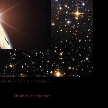
är månen kommer in i bilden vid
t rör sig om vinklar mindre än +/-
Direktlänk
,
0 Kommentarer