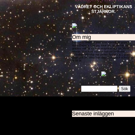
VÄDRET OCH EKLIPTIKANS
STJÄRNOR.
Om mig
Pensionär med naturen som närmaste granne i
norra Dalarna. Det jag kikar på, är en från solen 1
graders sektor vy mot ekliptikan där jordklotet
roterar. Vyn med stjärnor bakom jordklotet
förändras ständigt när jorden flyttar sig 1 grad/
dygn och blir olika från dag till dag och också från
år till år.
Senaste inläggen
Nymånen trasslar till det.
M22 = Värmebölja