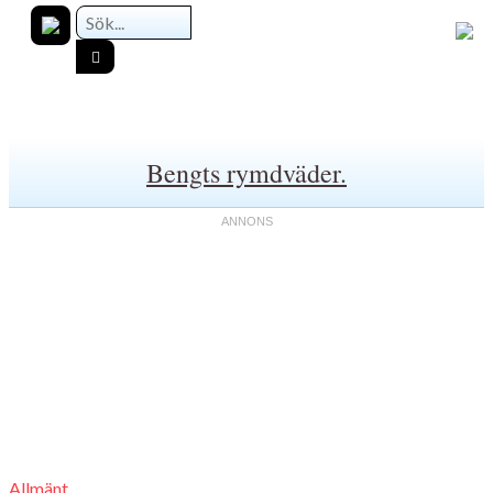
Bengts rymdväder.
Allmänt