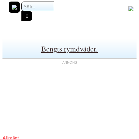
Bengts rymdväder.
Allmänt